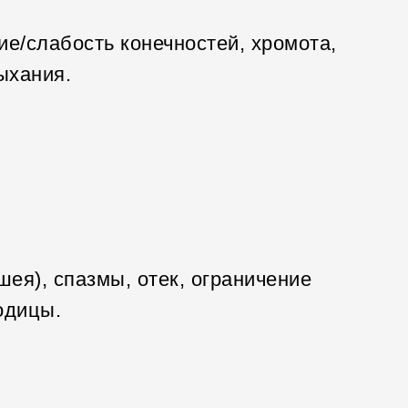
е/слабость конечностей, хромота,
ыхания.
шея), спазмы, отек, ограничение
одицы.