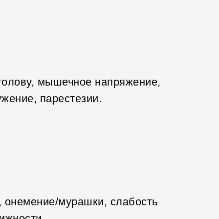
/голову, мышечное напряжение,
ужение, парестезии.
, онемение/мурашки, слабость
ижности.