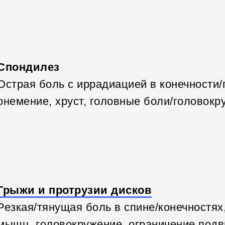
Спондилез
Острая боль с иррадиацией в конечности
онемение, хруст, головные боли/головокр
Грыжи и протрузии дисков
Резкая/тянущая боль в спине/конечностях
мышц, головокружение, ограничение подв