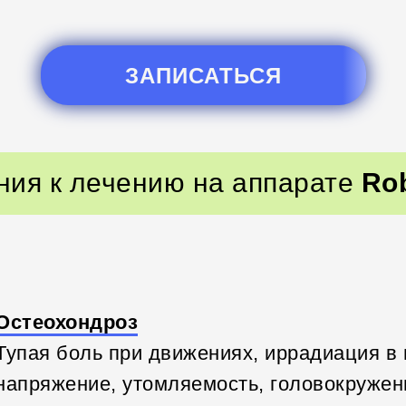
ЗАПИСАТЬСЯ
ния к лечению на аппарате
Ro
Остеохондроз
Тупая боль при движениях, иррадиация в
напряжение, утомляемость, головокружени