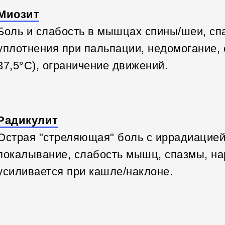
Миозит
Боль и слабость в мышцах спины/шеи, спа
уплотнения при пальпации, недомогание,
37,5°C), ограничение движений.
Радикулит
Острая "стреляющая" боль с иррадиацией 
покалывание, слабость мышц, спазмы, на
усиливается при кашле/наклоне.