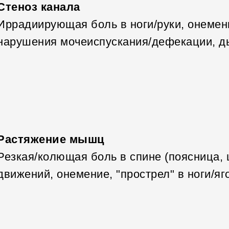
Стеноз канала
Иррадиирующая боль в ноги/руки, онемени
нарушения мочеиспускания/дефекации, д
Растяжение мышц
Резкая/колющая боль в спине (поясница, 
движений, онемение, "прострел" в ноги/яг