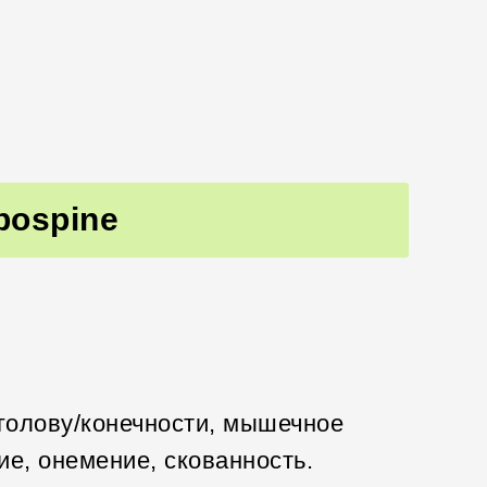
bospine
 голову/конечности, мышечное
е, онемение, скованность.