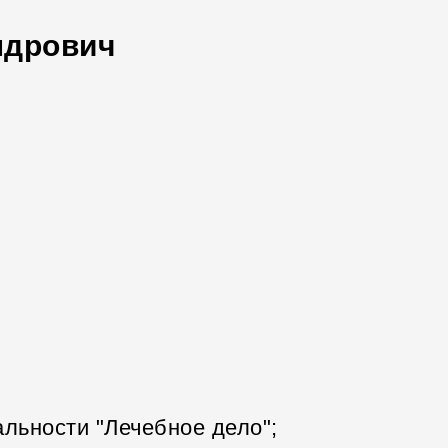
ндрович
альности "Лечебное дело";