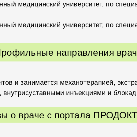
венный медицинский университет, по специ
енный медицинский университет, по специ
рофильные направления вра
нтов и занимается механотерапией, экст
, внутрисуставными инъекциями и блока
ы о враче с портала ПРОДО