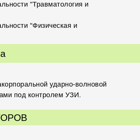
альности "Травматология и
альности "Физическая и
ча
ракорпоральной ударно-волновой
дами под контролем УЗИ.
КТОРОВ