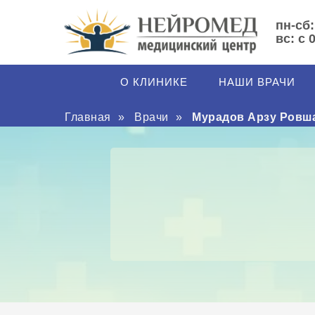
пн-сб:
вс: с 
О КЛИНИКЕ
НАШИ ВРАЧИ
Главная
»
Врачи
»
Мурадов Арзу Ровш