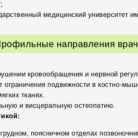
;
ударственный медицинский университет им
рофильные направления вра
рушении кровообращения и нервной регул
т ограничения подвижности в костно-мыш
ягких тканях.
льную и висцеральную остеопатию.
тикой:
рудном, поясничном отделах позвоночник