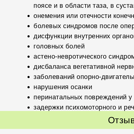
поясе и в области таза, в суста
онемения или отечности конеч
болевых синдромов после опер
дисфункции внутренних органо
головных болей
астено-невротического синдро
дисбаланса вегетативной нерв
заболеваний опорно-двигатель
нарушения осанки
перинатальных повреждений у
задержки психомоторного и ре
Отзыв