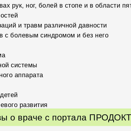
вах рук, ног, болей в стопе и в области пя
ностей
аций и травм различной давности
в с болевым синдромом и без него
ма
ной системы
ного аппарата
 детей
чевого развития
ы о враче с портала ПРОДО